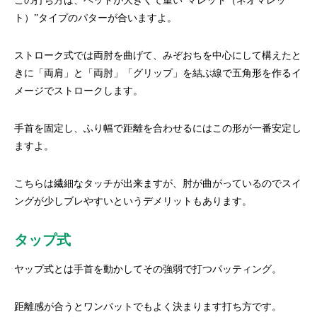
この打ち方は、ヘッドが大きくて重い”マレット（ネオマレッ
ト）”タイプのパターが合いますよ。
ストローク式では両肘を曲げて、みぞおちを中心にして構えたと
きに「両肩」と「両肘」「グリップ」を結ぶ線で五角形を作るイ
メージでストロークします。
手首を固定し、ふり幅で距離を合わせるにはこの形が一番安定し
ますよ。
こちらは繊細なタッチが出来ますが、肘が曲がっているのでスイ
ングが少しブレやすいというデメリットもあります。
タップ式
ヤップ式とは手首を動かしてその強弱で打つパッティング。
距離感が合うとワンパットでもよく決まります打ち方です。